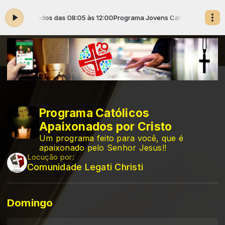
os Conectados das 08:05 às 12:00
Programa Jovens Católicos Conectad
Programa Católicos
Apaixonados por Cristo
Um programa feito para você, que é
apaixonado pelo Senhor Jesus!!
Locução por:
Comunidade Legati Christi
Domingo